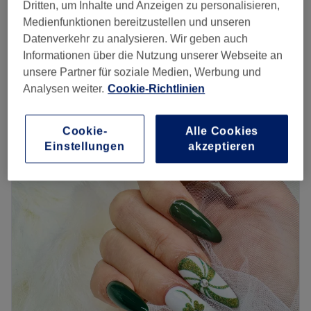
Dritten, um Inhalte und Anzeigen zu personalisieren,
Nagelmodellage - Auffüllen mit Gel/Acryl
Medienfunktionen bereitzustellen und unseren
ab
10 €
10 Min. - 1 Std. 20 Min.
Datenverkehr zu analysieren. Wir geben auch
Informationen über die Nutzung unserer Webseite an
Maniküre
ab
17 €
unsere Partner für soziale Medien, Werbung und
20 Min. - 40 Min.
Analysen weiter.
Cookie-Richtlinien
Schnellansicht Saloninfos
Cookie-
Alle Cookies
Montag
10:00
–
20:00
Einstellungen
akzeptieren
Dienstag
10:00
–
20:00
Mittwoch
10:00
–
20:00
Donnerstag
10:00
–
20:00
Freitag
10:00
–
20:00
Samstag
10:00
–
18:00
Sonntag
Geschlossen
Her Nails is ein charmantes Nagelstudio im Herzen von
St. Georg, das sämtliche klassischen Nagelservices
anbietet – von Maniküre und Pediküre über Modellagen