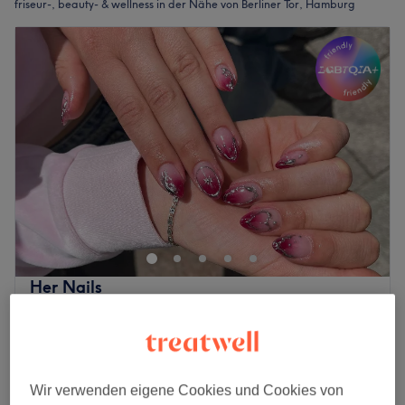
friseur-, beauty- & wellness in der Nähe von Berliner Tor, Hamburg
Her Nails
4,8
401 Bewertungen
St. Georg, Hamburg
Auf Karte anzeigen
Nagelmodellage - Neues Set mit
ab
10 €
Gel/Acrylic
Wir verwenden eigene Cookies und Cookies von
10 Min. - 1 Std. 25 Min.