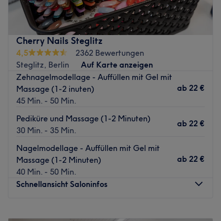
Reise auf der Suche nach dem perfekten Friseur. Du weißt
noch gar nicht, was du mit deinen Haaren machen sollst?
Hier wirst du ausführlich zu Schnitt und Farbe beraten.
Cherry Nails Steglitz
Nächste öffentliche Verkehrsmittel:
4,5
2362 Bewertungen
Die S-Bahnstation Rathaus Steglitz ist nur wenige
Steglitz, Berlin
Auf Karte anzeigen
Gehminuten entfernt.
Zehnagelmodellage - Auffüllen mit Gel mit
ab
22 €
Massage (1-2 inuten)
Das Team:
45 Min. - 50 Min.
Im Salon arbeiten MeisterfriseurInnen mit jahrelanger
Erfahrungen im Beruf. Das Ziel ist, den KundInnen nur das
Pediküre und Massage (1-2 Minuten)
ab
22 €
Beste zu bieten. Es wird Deutsch und Arabisch
30 Min. - 35 Min.
gesprochen.
Nagelmodellage - Auffüllen mit Gel mit
Was uns an dem Salon gefällt:
ab
22 €
Massage (1-2 Minuten)
Atmosphäre: Sauber, gepflegt, modern.
40 Min. - 50 Min.
Expertise: Moderne Damen- und Herrenhaarschnitte.
Schnellansicht Saloninfos
Extras: Es gibt eine große Auswahl an Getränken für die
KundInnen.
Montag
09:30
–
19:00
Zurück zur Salonansicht