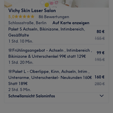
Kompetenzzentrum für Ästhetik, modernste Technologie
und tiefes Wohlbefinden.
Vichy Skin Laser Salon
5,0
86 Bewertungen
Unser breit gefächertes Angebot vereint apparative
Schlossstraße, Berlin
Auf Karte anzeigen
Kosmetik und pure Entspannung: Erlebe schmerzfreie,
Paket S Achseln, Bikinizone, Intimbereich,
dauerhafte
ICE Laser Haarentfernung
, innovative
80 €
Gesäßfalte
Gesichtsbehandlungen, wohltuende Massagen sowie
155 €
1 Std. 10 Min.
professionelle Maniküre und Pediküre.
🌸Frühlingsangebot - Achseln , Intimbereich ,
Hier erhältst du maßgeschneiderte Treatments, die
99 €
Bikinizone & Unterschenkel 99€ statt 129€
perfekt auf dich abgestimmt sind. Jetzt Termin buchen!
195 €
1 Std. 20 Min.
Nächste öffentliche Verkehrsmittel:
🌸Paket L - Oberlippe, Kinn, Achseln, Intim ,
Die S und U-Bahnhaltestelle Rathaus Steglitz ist nur vier
160 €
Unterarme, Unterschenkel- Neukunden 160€
Gehminuten entfernt.
Statt 189€
280 €
Das Team:
2 Std. 5 Min.
Schnellansicht Saloninfos
Maggie ist medizinische Kosmetikerin, Chiropodistin,
Ausbilderin und NISV zertifiziert für apparative Kosmetik
in: Ultraschall, Radiofrequenz und dauerhaften
Montag
10:00
–
16:00