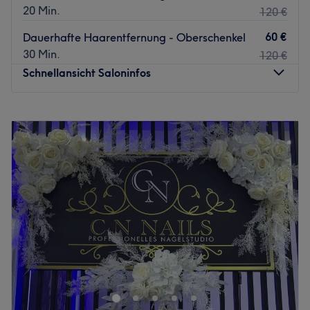
20 Min.
120 €
60 €
Dauerhafte Haarentfernung - Oberschenkel
30 Min.
120 €
Schnellansicht Saloninfos
Montag
09:30
–
20:00
Dienstag
09:30
–
20:00
Mittwoch
09:30
–
20:00
Donnerstag
09:30
–
20:00
Freitag
09:30
–
20:00
Samstag
10:00
–
17:00
Sonntag
Geschlossen
Bist du auch total genervt vom ständigen Rasieren und
möchtest einfach allzeitbereit sein für die Kurze-Hosen-
Saison? Dann solltest du dem BellaBrasil Waxingstudio -
Kieler Straße in Steglitz definitiv einen Besuch abstatten.