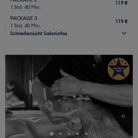
119 €
1 Std. 40 Min.
PACKAGE 3
119 €
1 Std. 40 Min.
Schnellansicht Saloninfos
Montag
09:00
–
19:00
Dienstag
09:00
–
19:00
Mittwoch
09:00
–
19:00
Donnerstag
09:00
–
19:00
Freitag
09:00
–
19:00
Samstag
09:00
–
19:00
Sonntag
Geschlossen
BEAUTYSPA BERLIN – Erholung, Schönheit & Ayurveda
Deine Auszeit mitten in Berlin-Mitte
Willkommen bei
BEAUTYSPA BERLIN
, einem kleinen,
feinen DaySpa in Berlin-Mitte, das dir eine bewusste