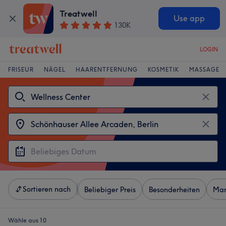
Treatwell
Use app
130K
LOGIN
FRISEUR
NÄGEL
HAARENTFERNUNG
KOSMETIK
MASSAGE
Sortieren nach
Beliebiger Preis
Besonderheiten
Mar
Wähle aus 10