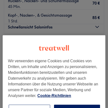
Rücken-, Nacken- und Schultermassage
70 €
45 Min.
Kopf-, Nacken-, & Gesichtsmassage
85 €
1 Std.
Schnellansicht Saloninfos
Montag
11:30
–
21:30
Dienstag
11:30
–
21:30
Mittwoch
11:30
–
21:30
Donnerstag
11:30
–
21:30
Wir verwenden eigene Cookies und Cookies von
Freitag
11:30
–
21:30
Dritten, um Inhalte und Anzeigen zu personalisieren,
Samstag
11:30
–
21:30
Medienfunktionen bereitzustellen und unseren
Sonntag
12:00
–
20:30
Datenverkehr zu analysieren. Wir geben auch
Informationen über die Nutzung unserer Webseite an
Suwaya - Massage Berlin im Kollwitzkiez bietet dir ein
unsere Partner für soziale Medien, Werbung und
vielfältiges Angebot an Entspannungen. Hier kannst du
Analysen weiter.
Cookie-Richtlinien
Blockaden und Verspannungen bei einer Massage deiner
Wahl den Kampf ansagen. Gönn dir die Auszeit, die du