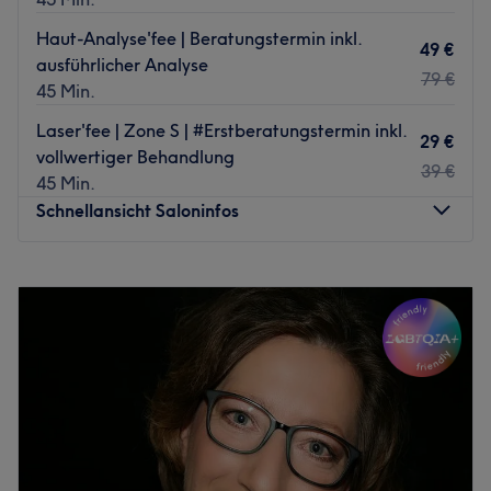
Haut-Analyse'fee | Beratungstermin inkl.
49 €
ausführlicher Analyse
79 €
45 Min.
Laser'fee | Zone S | #Erstberatungstermin inkl.
29 €
vollwertiger Behandlung
39 €
45 Min.
Schnellansicht Saloninfos
Montag
10:00
–
20:15
Dienstag
10:00
–
20:15
Mittwoch
10:00
–
20:15
Donnerstag
10:00
–
20:15
Freitag
10:00
–
20:15
Samstag
10:00
–
20:15
Sonntag
Geschlossen
Willkommen bei WELLNESSfee – einem der exklusivsten