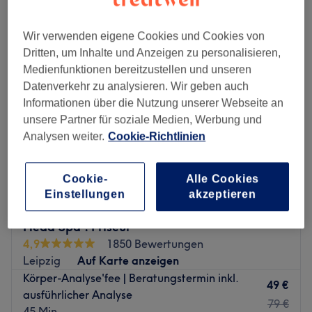
Wir verwenden eigene Cookies und Cookies von
Dritten, um Inhalte und Anzeigen zu personalisieren,
Medienfunktionen bereitzustellen und unseren
Datenverkehr zu analysieren. Wir geben auch
Informationen über die Nutzung unserer Webseite an
unsere Partner für soziale Medien, Werbung und
Analysen weiter.
Cookie-Richtlinien
Cookie-
Alle Cookies
Einstellungen
akzeptieren
WELLNESSfee Leipzig | Kosmetik . Beauty .
Head Spa . Friseur
4,9
1850 Bewertungen
Leipzig
Auf Karte anzeigen
Körper-Analyse'fee | Beratungstermin inkl.
49 €
ausführlicher Analyse
79 €
45 Min.