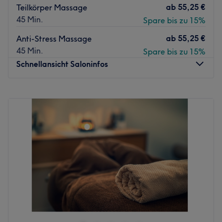
ab
55,25 €
Teilkörper Massage
45 Min.
Spare bis zu 15%
ab
55,25 €
Anti-Stress Massage
45 Min.
Spare bis zu 15%
Schnellansicht Saloninfos
Montag
Geschlossen
Dienstag
11:00
–
20:00
Mittwoch
11:00
–
20:00
Donnerstag
11:00
–
19:00
Freitag
11:00
–
17:00
Samstag
11:00
–
20:00
Sonntag
Geschlossen
Ob eine Aromaölmassage, eine klassische Massage
(Schwedisch) oder eine Sportmassage - bei Kanomassage
in Köln-Altstadt-Nord findest du definitiv pure