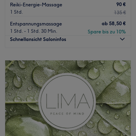
90 €
Reiki-Energie-Massage
1 Std.
135 €
ab
58,50 €
Entspannungsmassage
1 Std. - 1 Std. 30 Min.
Spare bis zu 10%
Schnellansicht Saloninfos
Montag
10:00
–
20:00
Dienstag
10:00
–
20:00
Mittwoch
10:00
–
20:00
Donnerstag
10:00
–
20:00
Freitag
10:00
–
20:00
Samstag
10:00
–
20:00
Sonntag
10:00
–
18:00
Lagom Kosmetikstudio verkörpert das schwedische
Konzept "Lagom", das das harmonische Gleichgewicht
zwischen äußerer Schönheit und innerem Wohlbefinden