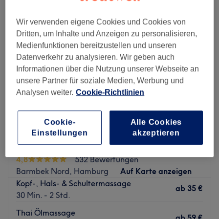
Wir verwenden eigene Cookies und Cookies von
Dritten, um Inhalte und Anzeigen zu personalisieren,
Medienfunktionen bereitzustellen und unseren
Datenverkehr zu analysieren. Wir geben auch
Informationen über die Nutzung unserer Webseite an
unsere Partner für soziale Medien, Werbung und
Analysen weiter.
Cookie-Richtlinien
Cookie-
Alle Cookies
Einstellungen
akzeptieren
Charming Thai Massage & Spa
4,8
532 Bewertungen
Barmbek Nord, Hamburg
Auf Karte anzeigen
Kopf-, Hals- & Schultermassage
ab
35 €
30 Min. - 2 Std.
Thai Ölmassage
ab
59 €