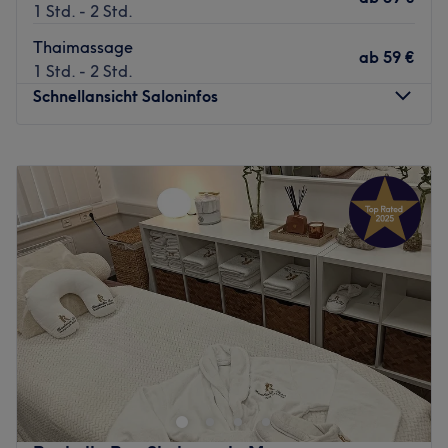
1 Std. - 2 Std.
Thaimassage
ab
59 €
1 Std. - 2 Std.
Schnellansicht Saloninfos
Montag
10:00
–
20:00
Dienstag
10:00
–
20:00
Mittwoch
10:00
–
20:00
Donnerstag
10:00
–
20:00
Freitag
10:00
–
20:00
Samstag
10:00
–
20:00
Sonntag
Geschlossen
Bei Charming Thai Massage & Spa in Hamburg,
Barmbek-Nord ist Entspannung für das allgemeine
Wohlbefinden unerlässlich. Ganz egal, ob du
Verspannungen lösen, Schmerzen lindern oder einfach
nur entspannen möchtest, das Studio hat für jedes