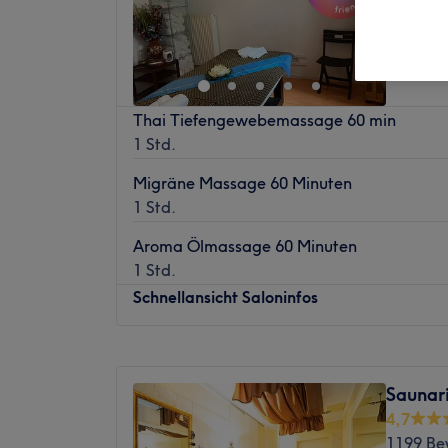
Schönhau
Nebe
Thai Tiefengewebemassage 60 min
1 Std.
Migräne Massage 60 Minuten
1 Std.
Aroma Ölmassage 60 Minuten
1 Std.
Schnellansicht Saloninfos
Montag
10:30
–
20:30
Dienstag
Geschlossen
Saunar
Mittwoch
10:30
–
20:30
4,7
Donnerstag
10:30
–
20:30
1199 Be