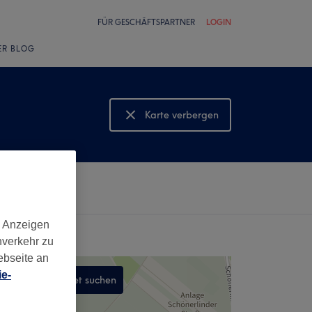
FÜR GESCHÄFTSPARTNER
LOGIN
ER BLOG
Karte verbergen
Karte anzeigen
d Anzeigen
nverkehr zu
ebseite an
e-
In diesem Gebiet suchen
,