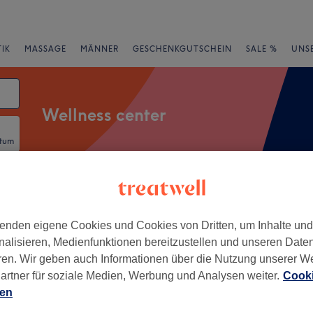
IK
MASSAGE
MÄNNER
GESCHENKGUTSCHEIN
SALE %
UNS
Wellness center
atum
Expressangebote
Bewertung
enden eigene Cookies und Cookies von Dritten, um Inhalte un
erschönhausen, Berlin
nalisieren, Medienfunktionen bereitzustellen und unseren Date
ren. Wir geben auch Informationen über die Nutzung unserer W
+
 Spa & Wellness
artner für soziale Medien, Werbung und Analysen weiter.
Cooki
ien
−
wertungen