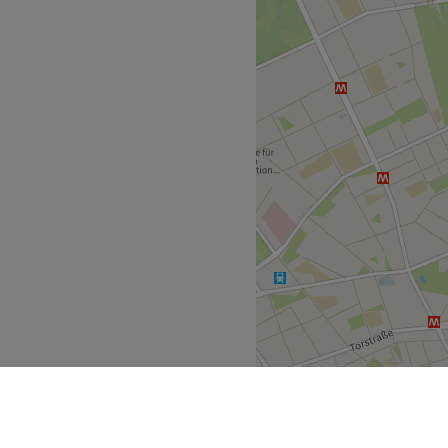
 Ort für Schönheit,
e.
uellen Bedürfnisse und das
ede Behandlung wird mit
 zum Detail durchgeführt.
ungen, Wimpernlifting,
-Behandlungen an. Dabei
tik-Produkten von
t und Hautverträglichkeit
Ihrer Haut zu unterstreichen
 erhalten. Ob intensive
w – jede Behandlung wird
nsche abgestimmt.
nehme Atmosphäre,
isse. Wir freuen uns darauf,