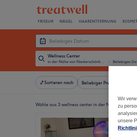
FRISEUR
NÄGEL
HAARENTFERNUNG
KOSMET
Wellness Center
in der Nähe von Niederschönhausen, Berlin
・
Beliebiges D
Sortieren nach
Beliebiger Preis
Salons
Wir verw
Wähle aus 3
wellness center in der Nähe von Nied
zu perso
analysie
Suk-Jai
unsere P
Richtlin
4,9
2101 Be