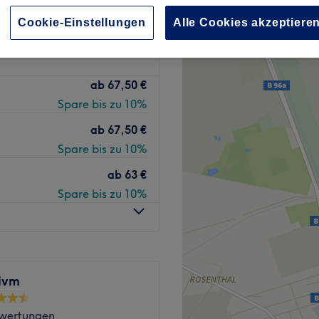
ser Allee Arcaden, Berlin
Cookie-Einstellungen
Alle Cookies akzeptiere
nzeiten
ab
67,50 €
Spare bis zu 10%
ab
67,50 €
Spare bis zu 10%
ab
63 €
Spare bis zu 10%
ivm
wertungen