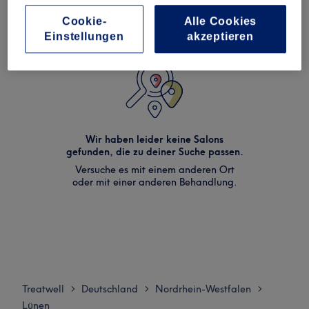
Cookie-
Alle Cookies
Einstellungen
akzeptieren
Wir haben leider keine Salons
gefunden, die zu deiner Suche passen.
Versuche es mit einem anderen Ort
oder mit einer anderen Behandlung.
Treatwell
Deutschland
Nordrhein-Westfalen
>
>
>
Lünen