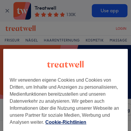
Treatwell
Use app
130K
LOGIN
FRISEUR
NÄGEL
HAARENTFERNUNG
KOSMETIK
MASSAGE
Wir verwenden eigene Cookies und Cookies von
Dritten, um Inhalte und Anzeigen zu personalisieren,
Medienfunktionen bereitzustellen und unseren
Datenverkehr zu analysieren. Wir geben auch
Informationen über die Nutzung unserer Webseite an
Sortieren nach
Salons
Expressangebote
Bewertung
unsere Partner für soziale Medien, Werbung und
Analysen weiter.
Cookie-Richtlinien