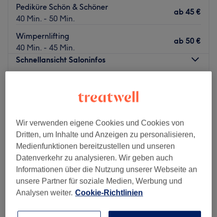
Pediküre Schön & Schöner
ab
45 €
40 Min. - 50 Min.
Wimpernlifting
ab
50 €
40 Min. - 45 Min.
Schnellansicht Saloninfos
Montag
Geschlossen
Dienstag
09:30
–
15:00
Mittwoch
10:00
–
19:00
Donnerstag
12:00
–
21:00
Wir verwenden eigene Cookies und Cookies von
Freitag
10:00
–
19:00
Dritten, um Inhalte und Anzeigen zu personalisieren,
Samstag
10:00
–
16:00
Medienfunktionen bereitzustellen und unseren
Sonntag
Geschlossen
Datenverkehr zu analysieren. Wir geben auch
Informationen über die Nutzung unserer Webseite an
In Hamburg, Eimsbüttel bietet dir der stilvolle Salon
unsere Partner für soziale Medien, Werbung und
Schön & Schöner alles, was du für deine Schönheit
Analysen weiter.
Cookie-Richtlinien
brauchst. Egal ob Maniküre, Pediküre, Augenbrauen- und
Wimpernbehandlungen oder Waxing, hier kannst du dich