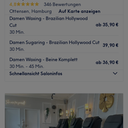
ausführlich zu Schnitt und Farbe beraten.
4,8
346 Bewertungen
Nächste öffentliche Verkehrsmittel:
Ottensen, Hamburg
Auf Karte anzeigen
Bei der Station Hamburg-Altona.
Damen Waxing - Brazilian Hollywood
ab
35,90 €
Cut
Das Team:
30 Min.
Die charmante Scher hat sich zum Ziel gesetzt, das Beste
aus deinen Haaren herauszuholen und dass du den Salon
Damen Sugaring - Brazilian Hollywood Cut
39,90 €
mit einem breiten Lächeln im Gesicht verlässt.
30 Min.
Was uns an dem Salon gefällt:
Damen Waxing - Beine Komplett
ab
36,90 €
Atmosphäre: Stilvoll, herzlich, angenehm.
30 Min. - 45 Min.
Expertise: Haarstylings & Gesichtswaxing.
Schnellansicht Saloninfos
Extras: einfach zu erreichen mit den Öffis!
Zurück zur Salonansicht
Montag
10:30
–
19:30
Dienstag
10:30
–
19:30
Mittwoch
13:30
–
19:30
Donnerstag
10:30
–
19:30
Freitag
10:30
–
19:30
Samstag
10:00
–
18:00