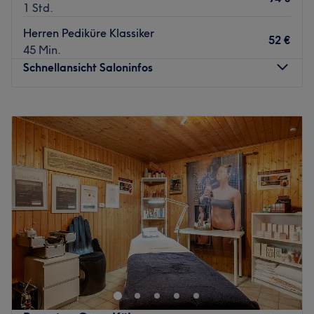
1 Std.
Herren Pediküre Klassiker
52 €
45 Min.
Schnellansicht Saloninfos
Montag
09:00
–
19:00
Dienstag
09:00
–
19:00
Mittwoch
09:00
–
19:00
Donnerstag
09:00
–
19:00
Freitag
09:00
–
19:00
Samstag
09:00
–
15:00
Sonntag
Geschlossen
In der Schönheitsschmiede in München-Maxvorstadt
pflegt das Team kosmetische Handwerkskunst auf
allerhöchstem Niveau und kombiniert kosmetische
Behandlungen und Erlebnis auf eine einzigartige Art und
Weise. Sie legen an ihre Schönheit buchstäblich Hand an,