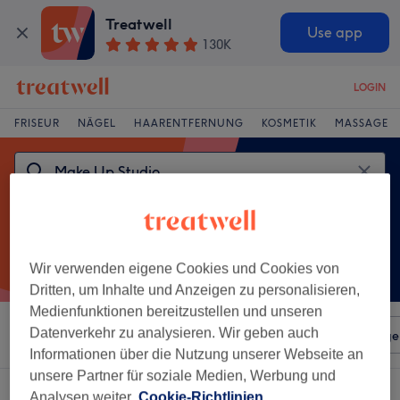
Treatwell
Use app
130K
LOGIN
FRISEUR
NÄGEL
HAARENTFERNUNG
KOSMETIK
MASSAGE
Wir verwenden eigene Cookies und Cookies von
Dritten, um Inhalte und Anzeigen zu personalisieren,
Medienfunktionen bereitzustellen und unseren
Datenverkehr zu analysieren. Wir geben auch
Sortieren nach
Beliebiger Preis
Salons
Expressange
Informationen über die Nutzung unserer Webseite an
unsere Partner für soziale Medien, Werbung und
Ein Salon, der anbietet:
make up studio in Blumenberg, Köln
Analysen weiter.
Cookie-Richtlinien