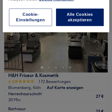
Cookie-
Alle Cookies
Einstellungen
akzeptieren
H&H Friseur & Kosmetik
4,8
172 Bewertungen
Blumenberg, Köln
Auf Karte anzeigen
Herrenhaarschnitt
27 €
30 Min.
Bartrasur
15 €