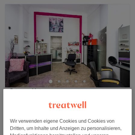
Princess Haircut
4,9
517 Bewertungen
Charlottenburg, Berlin
Auf Karte anzeigen
Damen - Waschen & Schneiden
28 €
30 Min.
Wir verwenden eigene Cookies und Cookies von
Dritten, um Inhalte und Anzeigen zu personalisieren,
Herren - Waschen & Schneiden
28 €