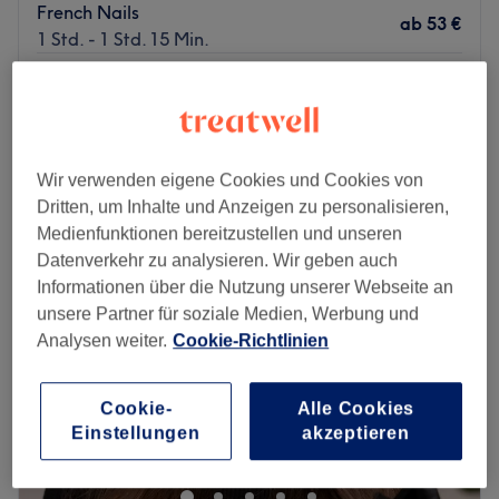
French Nails
ab
53 €
1 Std. - 1 Std. 15 Min.
Maniküre
ab
20 €
20 Min. - 45 Min.
Schnellansicht Saloninfos
Wir verwenden eigene Cookies und Cookies von
Montag
09:30
–
19:00
Dritten, um Inhalte und Anzeigen zu personalisieren,
Dienstag
09:30
–
19:00
Medienfunktionen bereitzustellen und unseren
Mittwoch
09:30
–
19:00
Datenverkehr zu analysieren. Wir geben auch
Donnerstag
09:30
–
19:00
Informationen über die Nutzung unserer Webseite an
Freitag
09:30
–
19:00
unsere Partner für soziale Medien, Werbung und
Samstag
10:00
–
15:00
Analysen weiter.
Cookie-Richtlinien
Sonntag
Geschlossen
Cookie-
Alle Cookies
Willkommen bei You & Me Beauty – Ihrem Beauty &
Einstellungen
akzeptieren
Wellness Studio im Herzen von Leipzig.
Schönheit beginnt mit Entspannung – und genau das