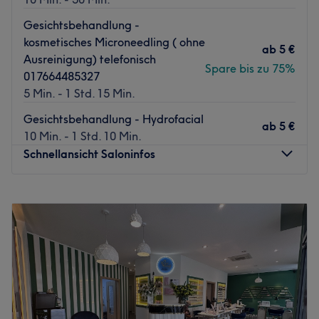
Gesichtsbehandlung -
kosmetisches Microneedling ( ohne
ab
5 €
Ausreinigung) telefonisch
Spare bis zu 75%
017664485327
5 Min. - 1 Std. 15 Min.
Gesichtsbehandlung - Hydrofacial
ab
5 €
10 Min. - 1 Std. 10 Min.
Schnellansicht Saloninfos
Montag
11:00
–
22:00
Dienstag
11:00
–
22:00
Mittwoch
11:00
–
22:30
Donnerstag
11:00
–
22:15
Freitag
11:00
–
22:30
Samstag
11:00
–
22:00
Sonntag
21:45
–
22:00