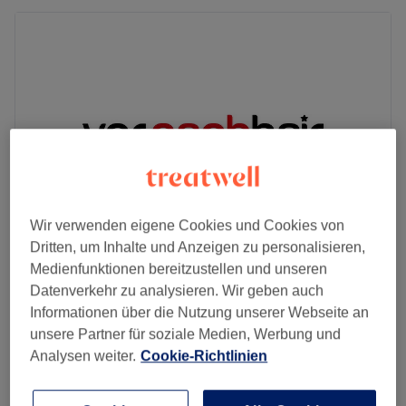
Wir verwenden eigene Cookies und Cookies von
Dritten, um Inhalte und Anzeigen zu personalisieren,
Medienfunktionen bereitzustellen und unseren
VOR&NACHHAIR
Datenverkehr zu analysieren. Wir geben auch
4,8
4473 Bewertungen
Informationen über die Nutzung unserer Webseite an
Innenstadt, Würzburg
Auf Karte anzeigen
unsere Partner für soziale Medien, Werbung und
Herren - Waschen, Schneiden, Föhnen &
Analysen weiter.
Cookie-Richtlinien
41 €
Kopfmassage
30 Min.