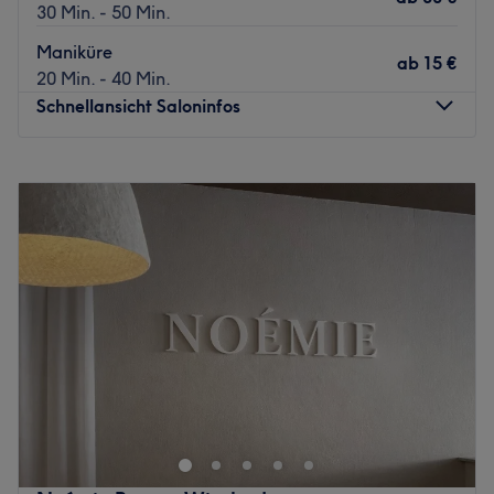
30 Min. - 50 Min.
Maniküre
ab
15 €
20 Min. - 40 Min.
Schnellansicht Saloninfos
Montag
10:00
–
19:00
Dienstag
10:00
–
19:00
Mittwoch
10:00
–
19:00
Donnerstag
10:00
–
19:00
Freitag
10:00
–
19:00
Samstag
10:00
–
19:00
Sonntag
Geschlossen
Willkommen bei 1987 HADEE Beauty Nails im HIT Center
Wiesbaden.
Ihr modernes Nagelstudio für professionelle Maniküre,
Pediküre und Gelmodellage. Wir stehen für höchste