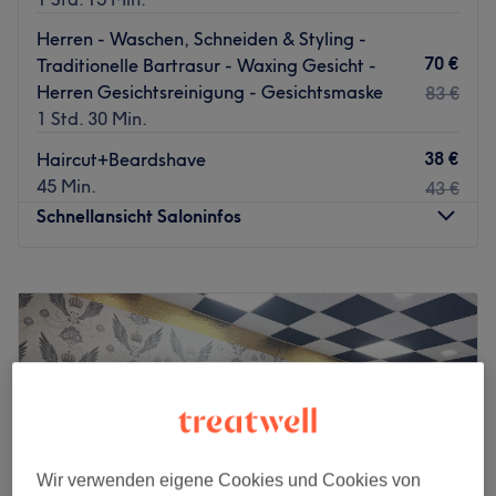
Herren - Waschen, Schneiden & Styling -
70 €
Traditionelle Bartrasur - Waxing Gesicht -
Herren Gesichtsreinigung - Gesichtsmaske
83 €
1 Std. 30 Min.
38 €
Haircut+Beardshave
45 Min.
43 €
Schnellansicht Saloninfos
Montag
10:00
–
20:00
Dienstag
10:00
–
20:00
Mittwoch
10:00
–
20:00
Donnerstag
10:00
–
20:00
Freitag
10:00
–
20:00
Samstag
10:00
–
20:00
Sonntag
Geschlossen
Wir verwenden eigene Cookies und Cookies von
Echte Männer Sache! Im Barber Barberremz in Berlin