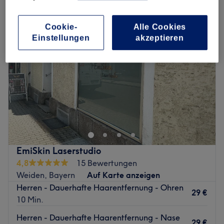
Cookie-
Alle Cookies
Einstellungen
akzeptieren
EmiSkin Laserstudio
4,8
15 Bewertungen
Weiden, Bayern
Auf Karte anzeigen
Herren - Dauerhafte Haarentfernung - Ohren
29 €
10 Min.
Herren - Dauerhafte Haarentfernung - Nase
29 €