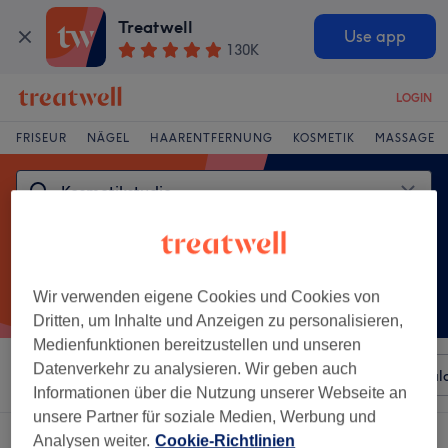
Treatwell
Use app
130K
LOGIN
FRISEUR
NÄGEL
HAARENTFERNUNG
KOSMETIK
MASSAGE
Wir verwenden eigene Cookies und Cookies von
Dritten, um Inhalte und Anzeigen zu personalisieren,
Medienfunktionen bereitzustellen und unseren
Datenverkehr zu analysieren. Wir geben auch
Sortieren nach
Beliebiger Preis
Besonderheiten
Sal
Informationen über die Nutzung unserer Webseite an
unsere Partner für soziale Medien, Werbung und
Ein Salon, der anbietet:
kosmetikstudio in Weiden, Bayern
Analysen weiter.
Cookie-Richtlinien