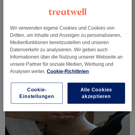
EMS Body Sculp
ab
50 €
30 Min.
Zahnbleaching - Jahresplan (12
420 €
Wir verwenden eigene Cookies und Cookies von
Behandlungen)
948 €
Dritten, um Inhalte und Anzeigen zu personalisieren,
40 Min.
Medienfunktionen bereitzustellen und unseren
Schnellansicht Saloninfos
Datenverkehr zu analysieren. Wir geben auch
Informationen über die Nutzung unserer Webseite an
Montag
08:30
–
18:00
unsere Partner für soziale Medien, Werbung und
Dienstag
14:00
–
15:15
Analysen weiter.
Cookie-Richtlinien
Mittwoch
15:00
–
18:30
Donnerstag
Geschlossen
Freitag
15:00
–
20:30
Cookie-
Alle Cookies
Samstag
10:00
–
18:00
Einstellungen
akzeptieren
Sonntag
Geschlossen
Ein Lächeln wird erst durch strahlend-weiße Zähne zu
etwas ganz Besonderem. Wo du ein solches Lächeln
bekommst? Im Kosmetikstudio Perfect Smile by Crystal in