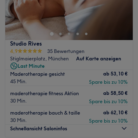
Egal ob langes oder kurzes, glattes oder lockiges Haar -
Sascha Grams im Salon Hair Studio Nursel in Münchens
Maxvorstadt, bekommst du die Frisur, Make Up die zu dir
passt. Lass dich ausführlich beraten und freu dich auf
einen neuen Look!
Studio Rives
Nächste öffentliche Verkehrsmittel:
4,9
35 Bewertungen
Ganz einfach zu erreichen von der Station
Stiglmaierplatz, München
Auf Karte anzeigen
Stiglmaierplatz.
Last Minute
ab
53,10 €
Maderotherapie gesicht
45 Min.
Spare bis zu 10%
Das Team:
Sasha hat sein Hobby zum Beruf gemacht und steckt sein
ab
58,50 €
maderotherapie fitness Aktion
ganzes Herzblut in die Arbeit. Durch seine langjährige
30 Min.
Spare bis zu 10%
Erfahrung hatte er zudem die Chance für Prosieben und
viele Models zu arbeiten.
ab
62,10 €
maderotherapie bauch & taille
30 Min.
Spare bis zu 10%
Was uns an dem Salon gefällt:
Schnellansicht Saloninfos
Atmosphäre: Modern, aufmerksam, unterhaltsam.
Expertise: Permanent Make-up & Haarstylings.