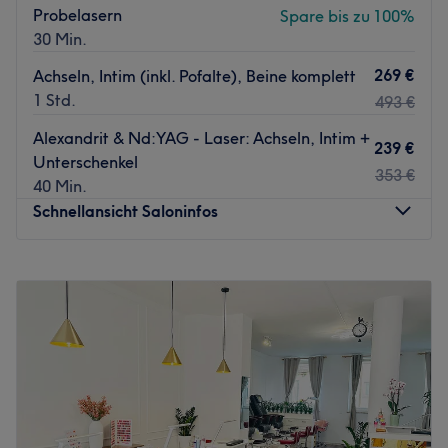
Probelasern
Spare bis zu 100%
30 Min.
269 €
Achseln, Intim (inkl. Pofalte), Beine komplett
1 Std.
493 €
Alexandrit & Nd:YAG - Laser: Achseln, Intim +
239 €
Unterschenkel
353 €
40 Min.
Schnellansicht Saloninfos
Montag
08:00
–
20:00
Dienstag
08:00
–
20:00
Mittwoch
08:00
–
20:00
Donnerstag
08:00
–
20:00
Freitag
08:00
–
20:00
Samstag
08:00
–
20:00
Sonntag
Geschlossen