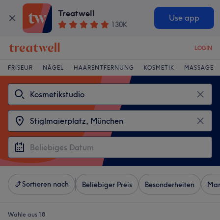
Treatwell
Use app
130K
LOGIN
FRISEUR
NÄGEL
HAARENTFERNUNG
KOSMETIK
MASSAGE
Sortieren nach
Beliebiger Preis
Besonderheiten
Mar
Wähle aus 18