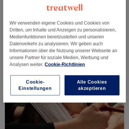
Diodenlaser dauerhafte Haarentfernung - Intim
49 €
inkl. Bikini
85 €
10 Min.
Wir verwenden eigene Cookies und Cookies von
Damen - IPL/SHR Dauerhafte Haarentfernung
1 €
Dritten, um Inhalte und Anzeigen zu personalisieren,
- Beratung
Medienfunktionen bereitzustellen und unseren
10 €
10 Min.
Datenverkehr zu analysieren. Wir geben auch
Schnellansicht Saloninfos
Informationen über die Nutzung unserer Webseite an
unsere Partner für soziale Medien, Werbung und
Montag
10:00
–
20:00
Analysen weiter.
Cookie-Richtlinien
Dienstag
10:00
–
20:00
Mittwoch
10:00
–
20:00
Cookie-
Alle Cookies
Donnerstag
10:00
–
20:00
Einstellungen
akzeptieren
Freitag
10:00
–
20:00
Samstag
10:00
–
20:00
Sonntag
Geschlossen
Wer schön sein will, muss nicht leiden, sondern einfach
nur in das Beauty Center Mona Lisa kommen. Nach