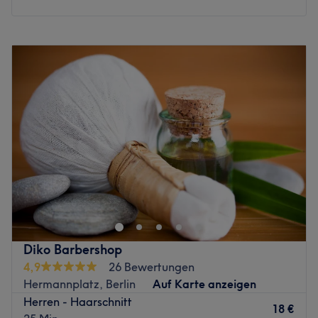
sodass du den Salon in jedem Falle glücklich und
zufrieden verlässt!
Montag
10:00
–
19:00
Zurück zur Salonansicht
Dienstag
10:00
–
19:00
Mittwoch
10:00
–
19:00
Donnerstag
10:00
–
19:00
Freitag
10:00
–
19:00
Samstag
10:00
–
19:00
Sonntag
Geschlossen
Bella Brasil in Neukölln ist die Adresse für professionelle
und gründliche Haarentfernung in Berlin. In angenehmer
Atmosphäre erwartet dich ein erfahrenes Team, das sich
auf die schonende Entfernung unerwünschter Haare mit
Warmwachs spezialisiert hat. Ob kleine oder große
Diko Barbershop
Behandlungsbereiche – hier wird jede Behandlung mit
4,9
26 Bewertungen
größter Sorgfalt und Präzision durchgeführt. Bei Bella
Hermannplatz, Berlin
Auf Karte anzeigen
Brasil steht dein Wohlbefinden an erster Stelle. Für jeden
Herren - Haarschnitt
Termin wird ausreichend Zeit eingeplant, damit du
18 €