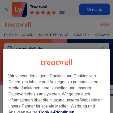
Treatwell
Use app
130K
LOGIN
FRISEUR
NÄGEL
HAARENTFERNUNG
KOSMETIK
MASSAGE
Wir verwenden eigene Cookies und Cookies von
Dritten, um Inhalte und Anzeigen zu personalisieren,
Medienfunktionen bereitzustellen und unseren
Datenverkehr zu analysieren. Wir geben auch
Sortieren nach
Beliebiger Preis
Besonderheiten
Mar
Informationen über die Nutzung unserer Webseite an
unsere Partner für soziale Medien, Werbung und
Ein Salon, der anbietet:
kosmetikstudio in Radebeul
Analysen weiter.
Cookie-Richtlinien