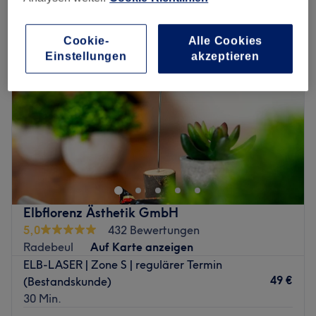
Cookie-
Alle Cookies
Einstellungen
akzeptieren
Elbflorenz Ästhetik GmbH
5,0
432 Bewertungen
Radebeul
Auf Karte anzeigen
ELB-LASER | Zone S | regulärer Termin
49 €
(Bestandskunde)
30 Min.