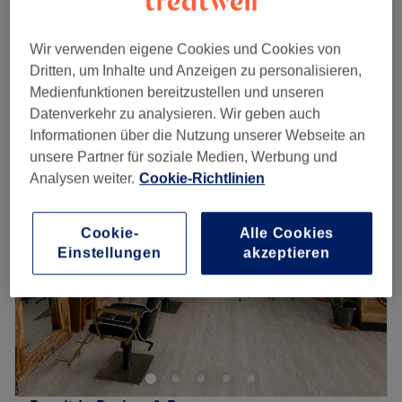
1 Std.
Shellac entfernen
Wir verwenden eigene Cookies und Cookies von
20 €
30 Min.
Dritten, um Inhalte und Anzeigen zu personalisieren,
Schnellansicht Saloninfos
Medienfunktionen bereitzustellen und unseren
Datenverkehr zu analysieren. Wir geben auch
Informationen über die Nutzung unserer Webseite an
Montag
09:00
–
18:00
unsere Partner für soziale Medien, Werbung und
Dienstag
09:00
–
18:00
Analysen weiter.
Cookie-Richtlinien
Mittwoch
09:00
–
18:00
Donnerstag
09:00
–
18:00
Freitag
09:00
–
18:00
Cookie-
Alle Cookies
Samstag
09:00
–
18:00
Einstellungen
akzeptieren
Sonntag
Geschlossen
Ein gepflegtes Äußeres bis in die Fingerspitzen ist für dich
ein Muss? Dann schaue im Salon Beauty Club bei Mila in
Köln, Urbach vorbei. Sei es klassische Maniküre und
Pediküre, kratzfeste Shellac oder hochwertige
Nagelmodellage – das Team beherrscht sein Metier. Lass