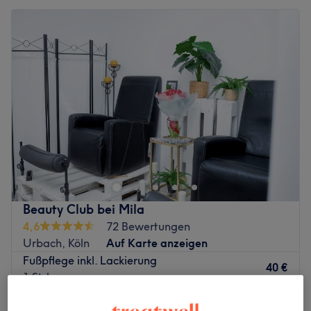
Beauty Club bei Mila
4,6
72 Bewertungen
Urbach, Köln
Auf Karte anzeigen
Fußpflege inkl. Lackierung
40 €
1 Std.
Maniküre inkl. Lackierung
35 €