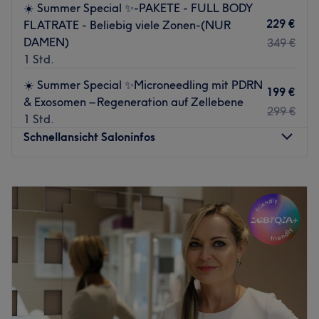
☀️ Summer Special ✨-PAKETE - FULL BODY
229 €
FLATRATE - Beliebig viele Zonen-(NUR
DAMEN)
349 €
1 Std.
☀️ Summer Special ✨Microneedling mit PDRN
199 €
& Exosomen – Regeneration auf Zellebene
299 €
1 Std.
Schnellansicht Saloninfos
Montag
14:00
–
20:00
Dienstag
12:00
–
18:00
Mittwoch
12:00
–
18:00
Donnerstag
14:00
–
18:00
Freitag
10:00
–
18:00
Samstag
10:00
–
15:00
Sonntag
Geschlossen
Strahlende und reine Haut zaubert dir das professionelle