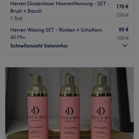
Herren Diodenlaser Haarentfernung - SET -
170 €
Brust + Bauch
220 €
1 Std.
85 €
Herren Waxing SET - Rücken + Schultern
45 Min.
100 €
Schnellansicht Saloninfos
Montag
10:00
–
18:00
Dienstag
10:00
–
18:00
Mittwoch
10:00
–
18:00
Donnerstag
10:00
–
18:00
Freitag
10:00
–
18:00
Samstag
10:00
–
14:00
Sonntag
Geschlossen
Terminabsagen bitte mindestens 48 Stunden vorher.
Bei späteren Absagen oder Terminverschiebungen
berechnen wir 100 % der gebuchten Behandlung.