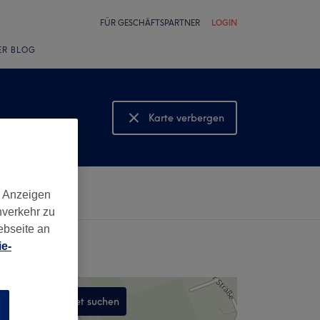
FÜR GESCHÄFTSPARTNER
LOGIN
ER BLOG
Karte verbergen
Karte anzeigen
d Anzeigen
nverkehr zu
ebseite an
e-
In diesem Gebiet suchen
n