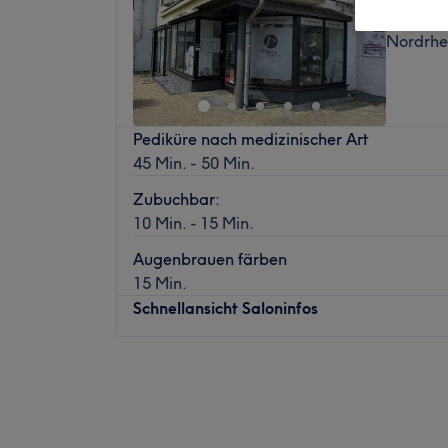
Neunkir
Nordrhe
Pediküre nach medizinischer Art
45 Min. - 50 Min.
Zubuchbar:
10 Min. - 15 Min.
Augenbrauen färben
15 Min.
Schnellansicht Saloninfos
Montag
09:00
–
17:00
Dienstag
08:00
–
18:00
Mittwoch
08:00
–
18:00
Donnerstag
08:00
–
18:00