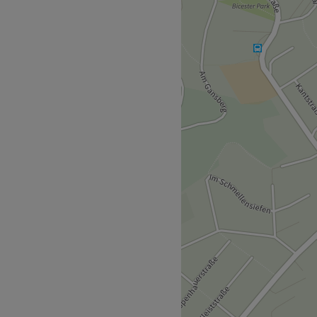
chen-Seelscheid kannst du
bei rundum verschönern
sichtsbehandlungen,
hafte Beauty-
g und lass dich mit dem
nen.
lscheid Post (Bussteig B)
 entfernt.
t sich viel Zeit um die
nd die Behandlungen gezielt