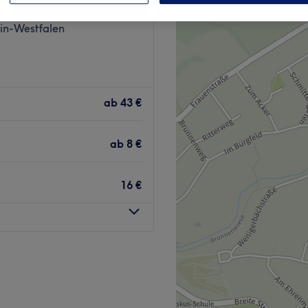
chen-Seelscheid,
in-Westfalen
ab
43 €
ab
8 €
16 €