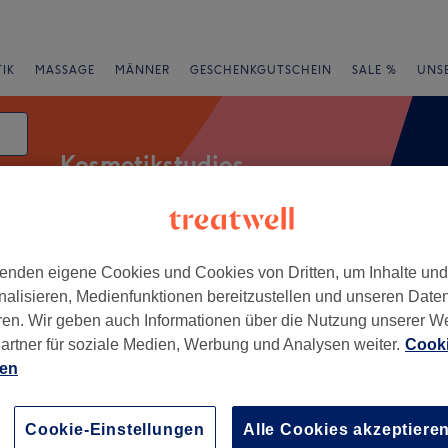
IK
MASSAGE
MÄNNER
GESCHENKGUTSCHEIN
SALE %
UNS
Kosmetikstudios
atum
Expressangebote
Bewertung
enden eigene Cookies und Cookies von Dritten, um Inhalte un
nalisieren, Medienfunktionen bereitzustellen und unseren Date
ren. Wir geben auch Informationen über die Nutzung unserer W
artner für soziale Medien, Werbung und Analysen weiter.
Cooki
hein-Westfalen
ien
+
a...Einfach schön!
Cookie-Einstellungen
Alle Cookies akzeptiere
14 Bewertungen
−