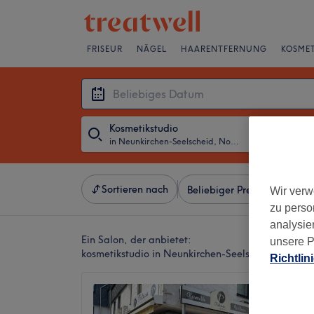
FRISEUR
NÄGEL
HAARENTFERNUNG
KOSMET
Kosmetikstudio
in Neunkirchen-Seelscheid, Nordrhein-Westfalen
・
Beliebiges D
Sortieren nach
Beliebiger Preis
Salons
Wir verw
zu perso
analysie
Ein Salon, der anbietet:
unsere P
kosmetikstudio in Neunkirchen-Seelscheid, Nordr
Richtlin
Patrici
4,7