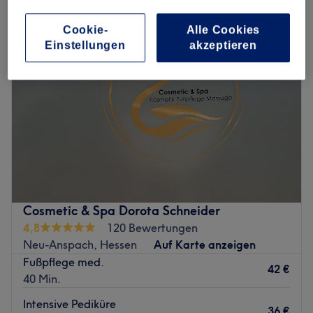
Cookie-
Alle Cookies
Einstellungen
akzeptieren
Cosmetic & Spa Dorota Schneider
4,8
120 Bewertungen
Neu-Anspach, Hessen
Auf Karte anzeigen
Fußpflege med.
42 €
40 Min.
Intensive Pediküre
36 €