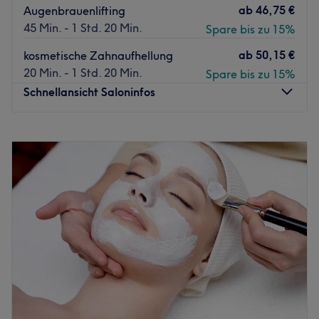
ab
46,75 €
Augenbrauenlifting
45 Min. - 1 Std. 20 Min.
Spare bis zu 15%
ab
50,15 €
kosmetische Zahnaufhellung
20 Min. - 1 Std. 20 Min.
Spare bis zu 15%
Schnellansicht Saloninfos
Montag
09:30
–
17:00
Dienstag
09:30
–
17:00
Mittwoch
09:30
–
17:00
Donnerstag
09:30
–
17:00
Freitag
09:30
–
17:00
Samstag
Geschlossen
Sonntag
Geschlossen
BeautyEffect in Lübeck ist die Adresse für alle, die sich
eine gepflegte Auszeit und professionelle Beauty-
Treatments wünschen. In ihrem stilvollen Studio verbindet