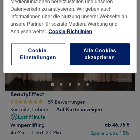
Medienfunktionen bereitzustellen und unseren
Datenverkehr zu analysieren. Wir geben auch
Informationen über die Nutzung unserer Webseite an
unsere Partner für soziale Medien, Werbung und
Analysen weiter.
Cookie-Richtlinien
Cookie-
Alle Cookies
Einstellungen
akzeptieren
BeautyEffect
5,0
59 Bewertungen
Kücknitz, Lübeck
Auf Karte anzeigen
Last Minute
ab
46,75 €
Wimpernlifting
45 Min. - 1 Std. 20 Min.
Spare bis zu 15%