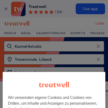
Treatwell
Use app
130K
LOGIN
FRISEUR
NÄGEL
HAARENTFERNUNG
KOSMETIK
MASSAGE
Sortieren nach
Beliebiger Preis
Besonderheiten
Mar
Wir verwenden eigene Cookies und Cookies von
Dritten, um Inhalte und Anzeigen zu personalisieren,
Wähle aus 2
kosmetikstudios in der Nähe von Travemünde, Lübeck