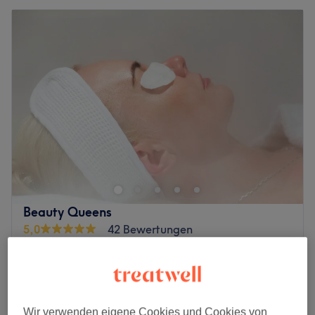
Beauty Queens
5,0
42 Bewertungen
Löbtau-Nord, Dresden
Auf Karte anzeigen
Last Minute
ab
23,40 €
Sugaring - Brazilian
15 Min. - 30 Min.
Spare bis zu 10%
Wir verwenden eigene Cookies und Cookies von