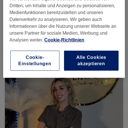
Damen Sugaring - Gesicht &
Dritten, um Inhalte und Anzeigen zu personalisieren,
ab
9 €
Körper
Medienfunktionen bereitzustellen und unseren
Spare bis zu 10%
10 Min. - 50 Min.
Datenverkehr zu analysieren. Wir geben auch
Informationen über die Nutzung unserer Webseite an
ab
31,50 €
Pediküre
unsere Partner für soziale Medien, Werbung und
30 Min. - 1 Std.
Spare bis zu 10%
Analysen weiter.
Cookie-Richtlinien
Schnellansicht Saloninfos
Cookie-
Alle Cookies
Montag
09:00
–
16:00
Einstellungen
akzeptieren
Dienstag
09:00
–
16:00
Mittwoch
09:00
–
16:00
Donnerstag
09:00
–
16:00
Freitag
09:00
–
16:00
Samstag
Geschlossen
Sonntag
Geschlossen
Bei Beauty Queens in Dresden dreht sich alles um dein
gepflegtes und strahlendes Aussehen. Spezialisiert auf
Augenbrauen & Wimpern erwarten dich hier