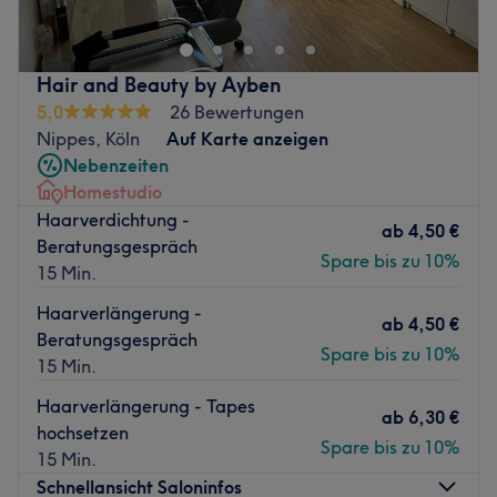
Hier erwarten dich wohltuende Gesichtsbehandlungen,
ausführliche Beratungen und andere fabelhafte Beauty-
Anwendungen. Vergiss den stressigen Alltag und lass
Hair and Beauty by Ayben
dich mit dem allumfassenden Beauty-Programm
5,0
26 Bewertungen
verwöhnen.
Nippes, Köln
Auf Karte anzeigen
Nächste öffentliche Verkehrsmittel:
Nebenzeiten
Die Haltestelle Friedrich-Karl-Str./Niehler Str. befindet
Homestudio
sich nur eine Gehminute vom Studio entfernt.
Haarverdichtung -
ab
4,50 €
Beratungsgespräch
Das Team:
Spare bis zu 10%
15 Min.
Die zertifizierte Kosmetikerin Andrea nimmt sich viel Zeit,
um die Bedürfnisse deiner Haut kennenzulernen und die
Haarverlängerung -
ab
4,50 €
Behandlungen gezielt darauf abzustimmen.
Beratungsgespräch
Spare bis zu 10%
15 Min.
Was uns an dem Salon gefällt:
Atmosphäre: Freundlich, professionell, angenehm
Haarverlängerung - Tapes
ab
6,30 €
Expertise: Schönheitsbehandlungen
hochsetzen
Produkte und Produktmarken: Naturkosmetik, natürliche
Spare bis zu 10%
15 Min.
Inhaltsstoffe, vegan
Schnellansicht Saloninfos