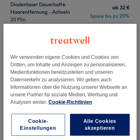
Diodenlaser Dauerhafte
ab
32 €
Haarentfernung - Achseln
Spare bis zu 20%
20 Min.
Diodenlaser Dauerhafte
ab
36 €
Haarentfernung - Gesicht
Spare bis zu 20%
25 Min.
Schnellansicht Saloninfos
Wir verwenden eigene Cookies und Cookies von
Dritten, um Inhalte und Anzeigen zu personalisieren,
Montag
09:00
–
19:00
Medienfunktionen bereitzustellen und unseren
Dienstag
09:00
–
19:00
Datenverkehr zu analysieren. Wir geben auch
Mittwoch
09:00
–
19:00
Informationen über die Nutzung unserer Webseite an
Donnerstag
09:00
–
19:00
unsere Partner für soziale Medien, Werbung und
Freitag
09:00
–
19:00
Analysen weiter.
Cookie-Richtlinien
Samstag
09:00
–
19:00
Sonntag
Geschlossen
Cookie-
Alle Cookies
Einstellungen
akzeptieren
Dramatischer Augenaufschlag und buschige
Augenbrauen ganz ohne Schminke – wer träumt nicht