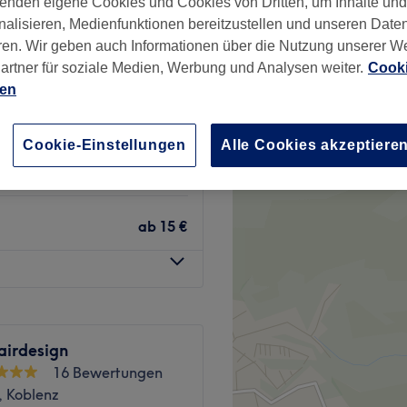
enden eigene Cookies und Cookies von Dritten, um Inhalte un
nalisieren, Medienfunktionen bereitzustellen und unseren Date
ren. Wir geben auch Informationen über die Nutzung unserer W
artner für soziale Medien, Werbung und Analysen weiter.
Cooki
ien
ab
35 €
Cookie-Einstellungen
Alle Cookies akzeptiere
ab
38 €
ab
15 €
airdesign
16 Bewertungen
, Koblenz