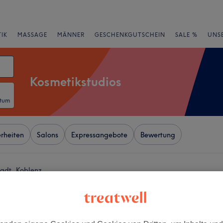
IK
MASSAGE
MÄNNER
GESCHENKGUTSCHEIN
SALE %
UNS
Kosmetikstudios
atum
rheiten
Salons
Expressangebote
Bewertung
tadt, Koblenz
+
Koblenz
12 Bewertungen
−