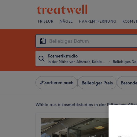
FRISEUR
NÄGEL
HAARENTFERNUNG
KOSMET
Kosmetikstudio
in der Nähe von Altstadt, Koblenz
・
Beliebiges D
Sortieren nach
Beliebiger Preis
Besonde
Wähle aus 6
kosmetikstudios in der Nähe von Alts
Nail5 
4,5
Koblenz