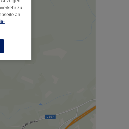
d Anzeigen
nverkehr zu
ebseite an
e-
n