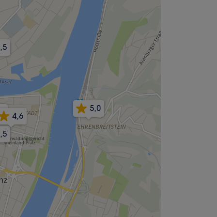
,5
5,0
,8
4,6
,5