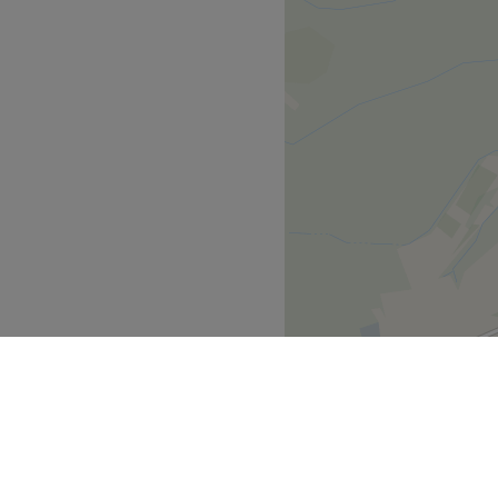
 professionelle Team von
ch zurücklehnen. Die Profis
enden Produkten und
ethoden.
 Zug- und Busverbindungen,
 ihren Beruf aus. Besonders
Gesichtsbehandlungen.
erksam.
Zurück zur Salonansicht