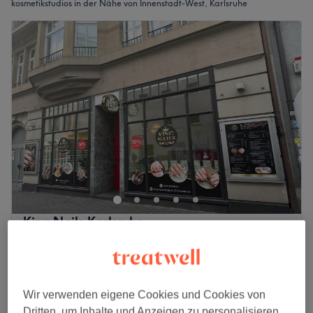
kosmetikstudios in der Nähe von Innenstadt-West, Karlsruhe
King Nails Karlsruhe
4,3
8 Bewertungen
Innenstadt-West, Karlsruhe
Auf Karte anzeigen
Pediküre
ab
30 €
40 Min.
Wir verwenden eigene Cookies und Cookies von
Dritten, um Inhalte und Anzeigen zu personalisieren,