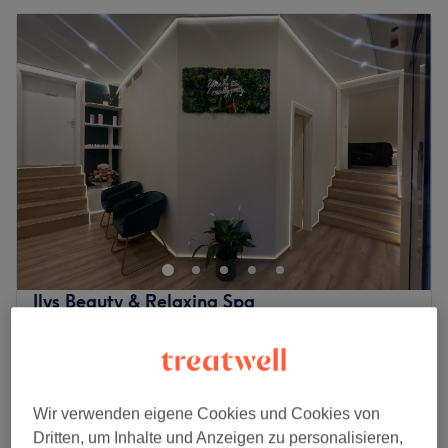
Ilys Beauty & Relaxing Spa
4,9
129 Bewertungen
List, Hannover
Auf Karte anzeigen
Last Minute
ab
21,60 €
Gesicht- & Kopf Massage
Wir verwenden eigene Cookies und Cookies von
15 Min. - 30 Min.
Spare bis zu 10%
Dritten, um Inhalte und Anzeigen zu personalisieren,