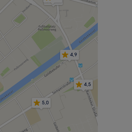
4,9
4,5
5,0