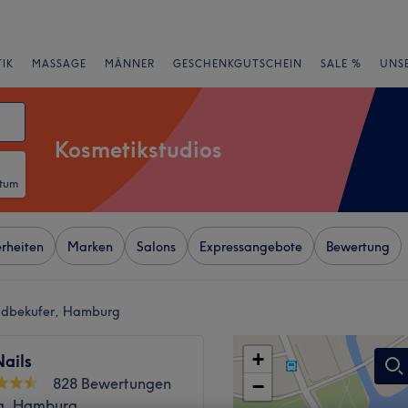
IK
MASSAGE
MÄNNER
GESCHENKGUTSCHEIN
SALE %
UNS
Kosmetikstudios
atum
rheiten
Marken
Salons
Expressangebote
Bewertung
oldbekufer, Hamburg
+
ails
828 Bewertungen
−
g, Hamburg