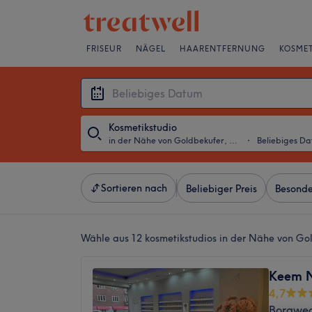
FRISEUR
NÄGEL
HAARENTFERNUNG
KOSMET
Kosmetikstudio
in der Nähe von Goldbekufer, Hamburg
・
Beliebiges D
Sortieren nach
Beliebiger Preis
Besonde
Wähle aus 12
kosmetikstudios in der Nähe von G
Keem N
4,7
Borgwe