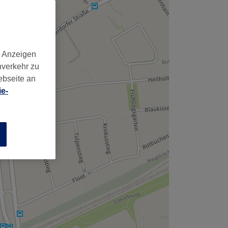
d Anzeigen
nverkehr zu
ebseite an
e-
n