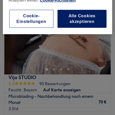
Analysen weiter.
Cookie-Richtlinien
Cookie-
Alle Cookies
Einstellungen
akzeptieren
Vija STUDIO
5,0
90 Bewertungen
Feucht, Bayern
Auf Karte anzeigen
Microblading - Nachbehandlung nach einem
70 €
Monat
3 Std.