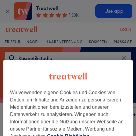
Treatwell
Use app
130K
LOGIN
FRISEUR
NÄGEL
HAARENTFERNUNG
KOSMETIK
MASSAGE
Wir verwenden eigene Cookies und Cookies von
Dritten, um Inhalte und Anzeigen zu personalisieren,
Medienfunktionen bereitzustellen und unseren
Sortieren nach
Beliebiger Preis
Salons
Expressange
Datenverkehr zu analysieren. Wir geben auch
Informationen über die Nutzung unserer Webseite an
unsere Partner für soziale Medien, Werbung und
Ein Salon, der anbietet:
kosmetikstudio in Feucht, Bayern