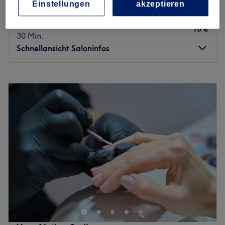
Einstellungen
akzeptieren
30 Min.
Herren - Haarschnitt
18 €
30 Min.
Schnellansicht Saloninfos
Montag
09:00
–
18:30
Dienstag
09:00
–
18:30
Mittwoch
09:00
–
18:30
Donnerstag
09:00
–
18:30
Freitag
09:00
–
18:30
Samstag
09:00
–
16:30
Sonntag
Geschlossen
Bist du gelangweilt von deinen Haaren und brauchst eine
Veränderung? Dann ist der Salon B Hair & Beauty, in
Langerwehe genau der Richtige. Nach einer
individuellen Beratung wird für dich ein neuer Schnitt
oder die passende Farbe gefunden.