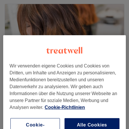
Wir verwenden eigene Cookies und Cookies von
Dritten, um Inhalte und Anzeigen zu personalisieren,
Medienfunktionen bereitzustellen und unseren
B Hair & Beauty
Datenverkehr zu analysieren. Wir geben auch
4,8
247 Bewertungen
Informationen über die Nutzung unserer Webseite an
Eschweiler
Auf Karte anzeigen
unsere Partner für soziale Medien, Werbung und
Analysen weiter.
Cookie-Richtlinien
Herren - Bart Rasur
10 €
15 Min.
Herren - Schneiden, Föhnen & Styling
Cookie-
Alle Cookies
18 €