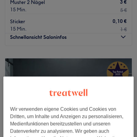
3 €
Muster 2 Nägel
15 Min.
5 €
0,10 €
Sticker
15 Min.
1 €
Schnellansicht Saloninfos
Montag
10:00
–
19:30
Dienstag
10:00
–
19:30
Mittwoch
10:00
–
19:30
Donnerstag
10:00
–
19:30
Freitag
10:00
–
19:30
Samstag
10:00
–
18:00
Sonntag
Geschlossen
Wir verwenden eigene Cookies und Cookies von
GS Nail & Beauty ist ein Nagelstudio in Berlin, das sich
Dritten, um Inhalte und Anzeigen zu personalisieren,
darauf spezialisiert hat, seinen Kunden ein großartiges
Medienfunktionen bereitzustellen und unseren
Nägel Erlebnis zu bieten.
Datenverkehr zu analysieren. Wir geben auch