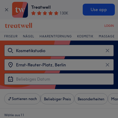
Treatwell
Use app
130K
LOGIN
FRISEUR
NÄGEL
HAARENTFERNUNG
KOSMETIK
MASSAGE
Sortieren nach
Beliebiger Preis
Besonderheiten
Mar
Wähle aus 11