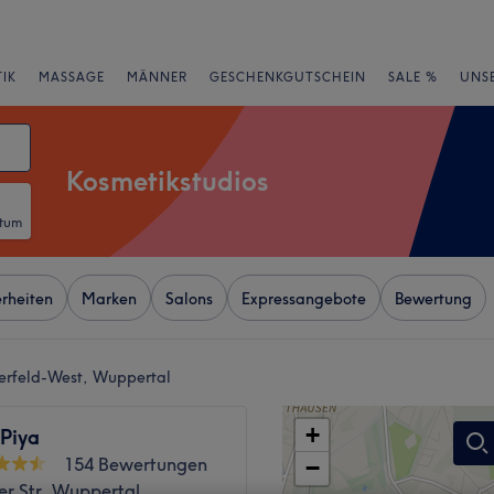
IK
MASSAGE
MÄNNER
GESCHENKGUTSCHEIN
SALE %
UNS
Kosmetikstudios
atum
rheiten
Marken
Salons
Expressangebote
Bewertung
berfeld-West, Wuppertal
+
 Piya
154 Bewertungen
−
er Str, Wuppertal