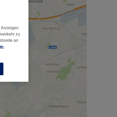
d Anzeigen
nverkehr zu
ebseite an
e-
n