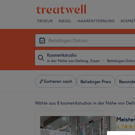
FRISEUR
NÄGEL
HAARENTFERNUNG
KOSMET
Kosmetikstudio
in der Nähe von Dellwig, Essen
・
Beliebiges Datu
Sortieren nach
Beliebiger Preis
Besonde
Wähle aus 8
kosmetikstudios in der Nähe von Dell
Meiste
4,7
Frintrop