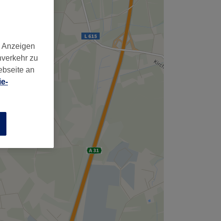
d Anzeigen
nverkehr zu
ebseite an
e-
n