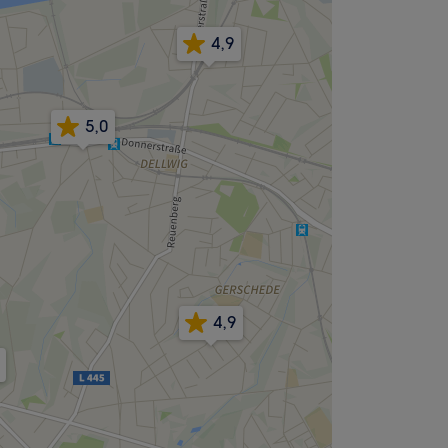
4,9
5,0
4,9