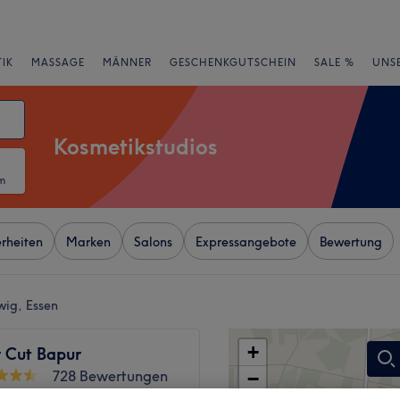
IK
MASSAGE
MÄNNER
GESCHENKGUTSCHEIN
SALE %
UNS
Kosmetikstudios
m
rheiten
Marken
Salons
Expressangebote
Bewertung
wig, Essen
+
r Cut Bapur
728 Bewertungen
−
, Essen