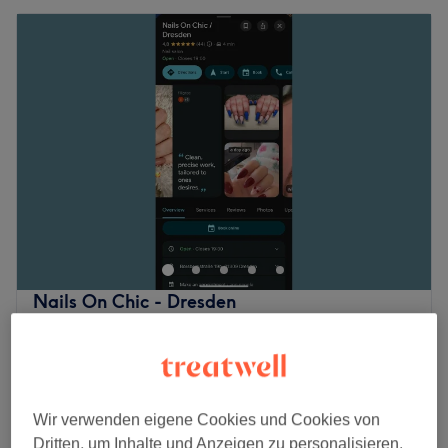
Nails On Chic - Dresden
4,7
66 Bewertungen
Striesen-Ost, Dresden
Auf Karte anzeigen
🎨 Auffüllen (Gel) – Fullcover (nur Farbe)
37 €
1 Std.
Wir verwenden eigene Cookies und Cookies von
Deluxe Pediküre mit Shellac
Dritten, um Inhalte und Anzeigen zu personalisieren,
45 €