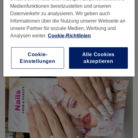
45 Min.
Medienfunktionen bereitzustellen und unseren
Datenverkehr zu analysieren. Wir geben auch
💅 Neumodellage (Gel) MIT oder OHNE
Informationen über die Nutzung unserer Webseite an
ab
35 €
Verlängerung
unsere Partner für soziale Medien, Werbung und
1 Std.
Analysen weiter.
Cookie-Richtlinien
Schnellansicht Saloninfos
Montag
08:30
–
19:30
Cookie-
Alle Cookies
Dienstag
08:30
–
19:30
Einstellungen
akzeptieren
Mittwoch
08:30
–
19:30
Donnerstag
08:30
–
19:30
Freitag
08:30
–
19:30
Samstag
09:00
–
18:00
Sonntag
Geschlossen
Nails On Chic: Wo Eleganz auf Perfektion trifft
Willkommen bei Nails On Chic in Dresden, Ihrem
exklusiven Studio für Nageldesign, das Professionalität,