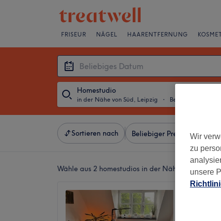
FRISEUR
NÄGEL
HAARENTFERNUNG
KOSMET
Homestudio
in der Nähe von Süd, Leipzig
・
Beliebiges Datum
Sortieren nach
Beliebiger Preis
Besonde
Wir verw
zu perso
analysie
Wähle aus 2
homestudios in der Nähe von Süd, Le
unsere P
Richtlin
WOHL
SCHÖNH
5,0