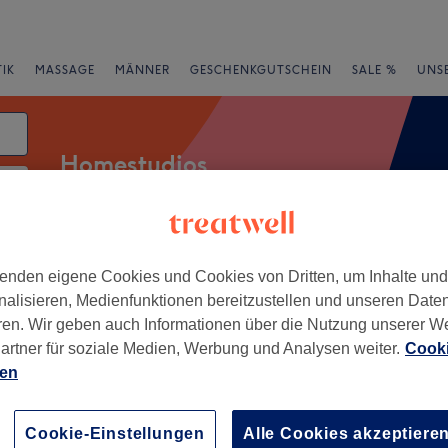
IK
MASSAGE
MÄNNER
GESCHENKGUTSCHEIN
SALE %
UNS
Homestudios
rheiten
Salons
Expressangebote
Bewertung
enden eigene Cookies und Cookies von Dritten, um Inhalte un
nalisieren, Medienfunktionen bereitzustellen und unseren Date
ren. Wir geben auch Informationen über die Nutzung unserer W
ipzig
artner für soziale Medien, Werbung und Analysen weiter.
Cooki
ien
+
FÜHLEN ∞
EIT Dölitz-Dösen
−
Cookie-Einstellungen
Alle Cookies akzeptiere
1 Bewertung