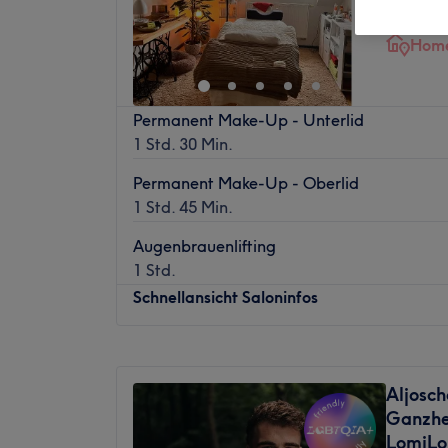
Dölitz-D
Home
Permanent Make-Up - Unterlid
1 Std. 30 Min.
Permanent Make-Up - Oberlid
1 Std. 45 Min.
Augenbrauenlifting
1 Std.
Schnellansicht Saloninfos
Montag
14:00
–
20:00
Dienstag
Geschlossen
Aljosch
Mittwoch
Geschlossen
Ganzhei
Donnerstag
Geschlossen
LomiLo