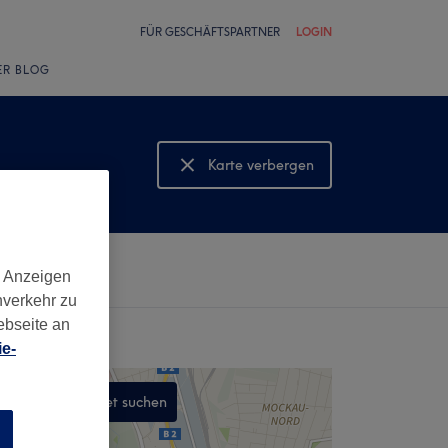
FÜR GESCHÄFTSPARTNER
LOGIN
ER BLOG
Karte verbergen
Karte anzeigen
d Anzeigen
nverkehr zu
ebseite an
e-
In diesem Gebiet suchen
,
n