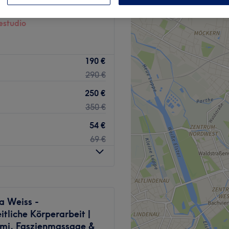
ösen, Leipzig
studio
190 €
290 €
250 €
350 €
54 €
69 €
a Weiss -
tliche Körperarbeit |
mi, Faszienmassage &