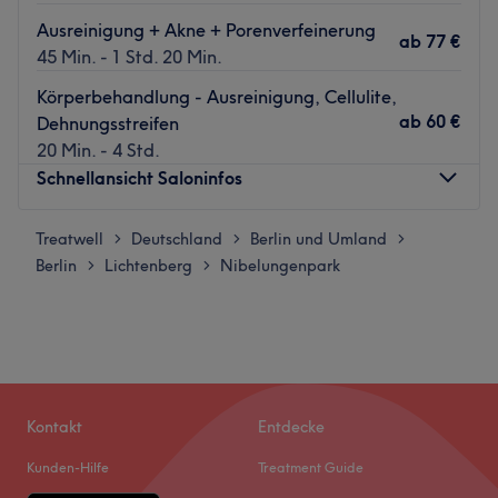
Ausreinigung + Akne + Porenverfeinerung
ab
77 €
45 Min. - 1 Std. 20 Min.
Körperbehandlung - Ausreinigung, Cellulite,
ab
60 €
Dehnungsstreifen
20 Min. - 4 Std.
Schnellansicht Saloninfos
Treatwell
Montag
Deutschland
Berlin und Umland
10:00
–
20:00
>
>
>
Berlin
Dienstag
Lichtenberg
Nibelungenpark
10:00
–
20:00
>
>
Mittwoch
11:00
–
20:00
Donnerstag
10:00
–
20:00
Freitag
10:00
–
20:00
Samstag
12:00
–
17:00
Sonntag
Geschlossen
Kontakt
Entdecke
Du möchtest Dich und deine Haut mal wieder Frisch
Kunden-Hilfe
Treatment Guide
machen oder hast gezielte Probleme die eine