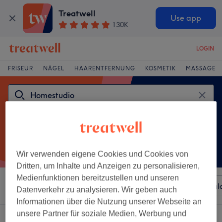
Treatwell
Use app
130K
LOGIN
FRISEUR
NÄGEL
HAARENTFERNUNG
KOSMETIK
MASSAGE
Wir verwenden eigene Cookies und Cookies von
Dritten, um Inhalte und Anzeigen zu personalisieren,
Medienfunktionen bereitzustellen und unseren
Sortieren nach
Beliebiger Preis
Besonderheiten
Sal
Datenverkehr zu analysieren. Wir geben auch
Informationen über die Nutzung unserer Webseite an
unsere Partner für soziale Medien, Werbung und
Ein Salon, der anbietet: