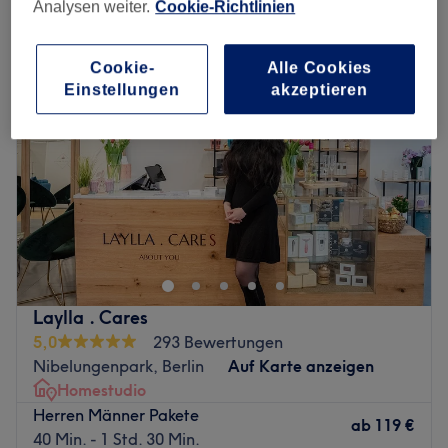
homestudio in der Nähe von Nibelungenpark, Berlin
Analysen weiter.
Cookie-Richtlinien
Cookie-
Alle Cookies
Einstellungen
akzeptieren
Laylla . Cares
5,0
293 Bewertungen
Nibelungenpark, Berlin
Auf Karte anzeigen
Homestudio
Herren Männer Pakete
ab
119 €
40 Min. - 1 Std. 30 Min.