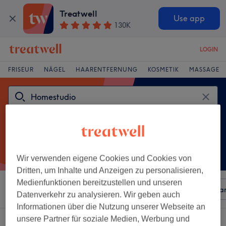
Treatwell
Use app
130K
LOGIN
FRISEUR
NÄGEL
HAARENTFERNUNG
KOSMETIK
MASSAGE
Wir verwenden eigene Cookies und Cookies von
Dritten, um Inhalte und Anzeigen zu personalisieren,
Medienfunktionen bereitzustellen und unseren
Sortieren nach
Beliebiger Preis
Besonderheiten
Mar
Datenverkehr zu analysieren. Wir geben auch
Informationen über die Nutzung unserer Webseite an
unsere Partner für soziale Medien, Werbung und
Ein Salon, der anbietet: