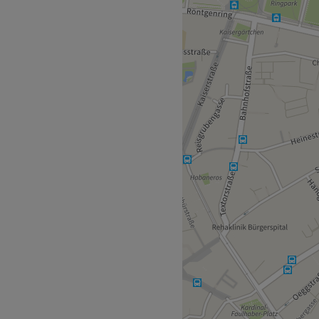
für Dich eine typgerechte
und Veränderung. In unserem
ne individuelle Beratung ist
chtig. Damit verhelfen wir
enheit berücksichtigt und
eicht. Komm zu uns und
e auf Deine Wünsche und
 einem neuen und trendigen
eren Dich und zeigen Dir, was
Deine glamouröse
Zurück zur Salonansicht