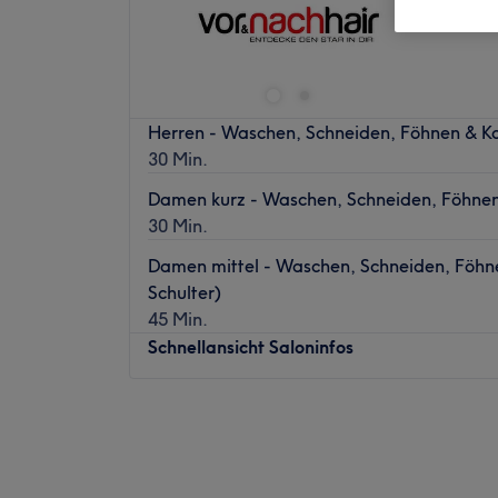
Innenst
Herren - Waschen, Schneiden, Föhnen & 
30 Min.
Damen kurz - Waschen, Schneiden, Föhnen 
30 Min.
Damen mittel - Waschen, Schneiden, Föhne
Schulter)
45 Min.
Schnellansicht Saloninfos
Montag
Geschlossen
Dienstag
08:30
–
18:30
Mittwoch
08:30
–
18:30
Donnerstag
08:30
–
19:00