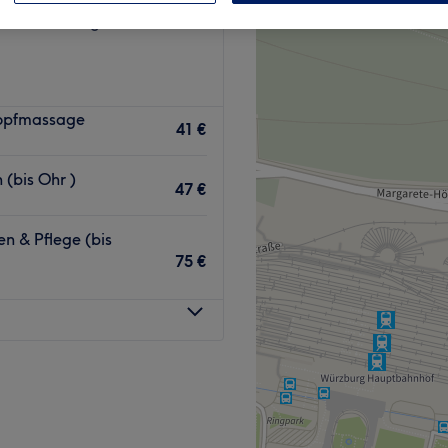
adt, Würzburg
Kopfmassage
41 €
(bis Ohr )
47 €
n & Pflege (bis
75 €