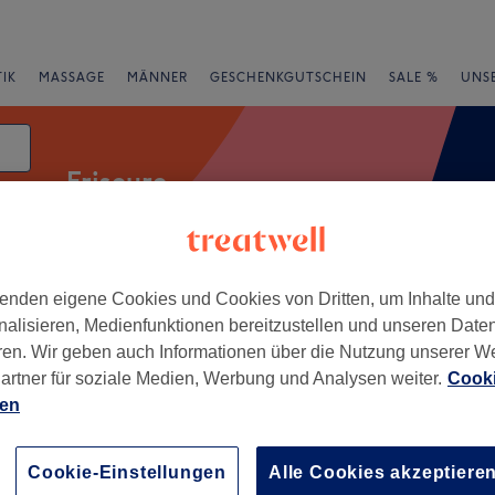
IK
MASSAGE
MÄNNER
GESCHENKGUTSCHEIN
SALE %
UNS
Friseure
enden eigene Cookies und Cookies von Dritten, um Inhalte un
Expressangebote
Bewertung
nalisieren, Medienfunktionen bereitzustellen und unseren Date
ren. Wir geben auch Informationen über die Nutzung unserer W
zburg
artner für soziale Medien, Werbung und Analysen weiter.
Cooki
ien
+
NACHHAIR
−
Cookie-Einstellungen
Alle Cookies akzeptiere
wertungen