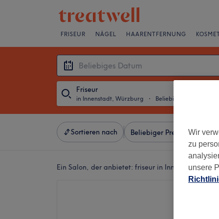
FRISEUR
NÄGEL
HAARENTFERNUNG
KOSMET
Friseur
in Innenstadt, Würzburg
・
Beliebiges Datum
Sortieren nach
Wir verw
Beliebiger Preis
Salons
zu perso
analysie
Ein Salon, der anbietet:
friseur in Innenstadt, Wür
unsere P
Richtlin
VOR&
4,8
4471 Be