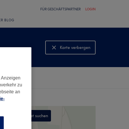
FÜR GESCHÄFTSPARTNER
LOGIN
ER BLOG
Karte verbergen
Karte anzeigen
d Anzeigen
nverkehr zu
ebseite an
e-
In diesem Gebiet suchen
n
,