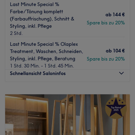
deinen Haaren rauszuholen und dass du den Salon mit
Last Minute Special %
einem breiten Lächeln im Gesicht verlässt.
Farbe/Tönung komplett
ab
144 €
(Farbauffrischung), Schnitt &
Was uns an dem Salon gefällt:
Spare bis zu 20%
Styling, inkl. Pflege
Atmosphäre: Modern, elegant, professionell.
2 Std.
Expertise: Haarschnitte & -colorationen.
Produkte und Produktmarken: GOLDWELL / OLAPLEX.
Last Minute Special % Olaplex
Extras: Der Salon befindet sich mitten im Zentrum und ist
ab
104 €
Treatment, Waschen, Schneiden,
somit super erreichbar.
Styling, inkl. Pflege, Beratung
Spare bis zu 20%
Sprachen: Deutsch, Englisch und Türkisch
1 Std. 30 Min. - 1 Std. 45 Min.
Zurück zur Salonansicht
Schnellansicht Saloninfos
Montag
09:00
–
20:00
Dienstag
09:00
–
20:00
Mittwoch
09:00
–
20:00
Donnerstag
09:00
–
20:00
Freitag
09:00
–
20:00
Samstag
09:00
–
17:00
Sonntag
Geschlossen