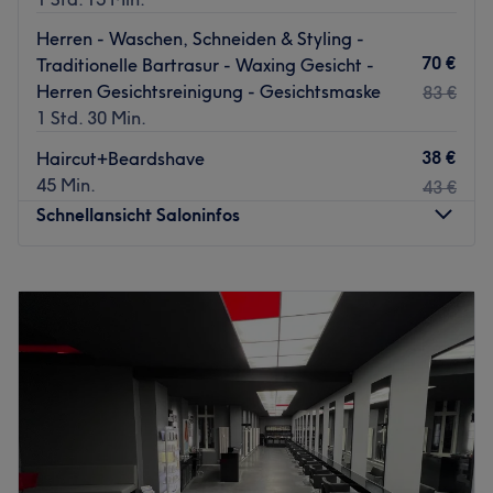
Herren - Waschen, Schneiden & Styling -
70 €
Traditionelle Bartrasur - Waxing Gesicht -
Herren Gesichtsreinigung - Gesichtsmaske
83 €
1 Std. 30 Min.
38 €
Haircut+Beardshave
45 Min.
43 €
Schnellansicht Saloninfos
Montag
10:00
–
20:00
Dienstag
10:00
–
20:00
Mittwoch
10:00
–
20:00
Donnerstag
10:00
–
20:00
Freitag
10:00
–
20:00
Samstag
10:00
–
20:00
Sonntag
Geschlossen
Echte Männer Sache! Im Barber Barberremz in Berlin