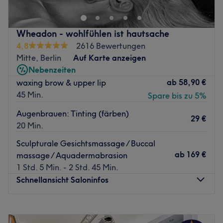
Frisur, die zu dir passt. Lass dich ausführlich beraten und
freu dich auf einen neuen Look!
Nächste öffentliche Verkehrsmittel:
Wheadon - wohlfühlen ist hautsache
Die Stationen Alexanderplatz, Weinmeisterstraße und
4,8
2616 Bewertungen
Rosa Luxemburg Straße sind ganz in der Nähe.
Mitte, Berlin
Auf Karte anzeigen
Nebenzeiten
Das Team:
ab
58,90 €
waxing brow & upper lip
Das Team besteht aus Expertinnen auf dem Gebiet
45 Min.
Spare bis zu 5%
Haarschnitte und Colorationen und bildet sich auf den
Gebieten regelmäßig weiter.
Augenbrauen: Tinting (färben)
29 €
Was uns an dem Salon gefällt:
20 Min.
Atmosphäre: modern, chic, professionell.
Sculpturale Gesichtsmassage / Buccal
Expertise: Haarcolorationen.
ab
169 €
massage / Aquadermabrasion
Produkte und Produktmarken: Aveda.
1 Std. 5 Min. - 2 Std. 45 Min.
Extras: Super Anbindung an die öffentlichen
Schnellansicht Saloninfos
Verkehrsmittel und zu den Behandlungen gibt es
kostenfreie Getränke.
Montag
Geschlossen
Zurück zur Salonansicht
Dienstag
09:00
–
18:00