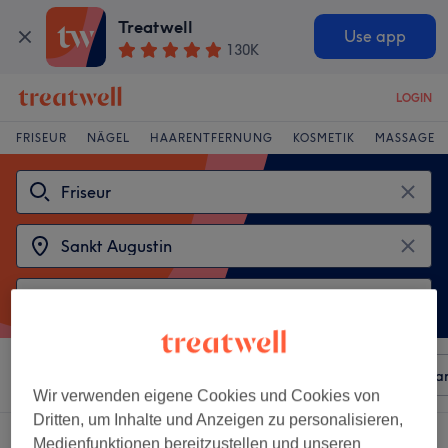
Treatwell
Use app
130K
LOGIN
FRISEUR
NÄGEL
HAARENTFERNUNG
KOSMETIK
MASSAGE
Sortieren nach
Beliebiger Preis
Besonderheiten
Mar
Wir verwenden eigene Cookies und Cookies von
Dritten, um Inhalte und Anzeigen zu personalisieren,
Wähle aus 2
friseure in Sankt Augustin
Medienfunktionen bereitzustellen und unseren