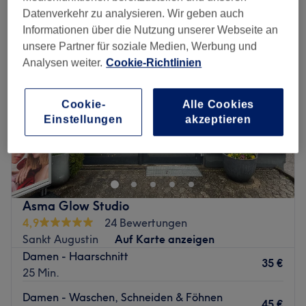
Datenverkehr zu analysieren. Wir geben auch
Informationen über die Nutzung unserer Webseite an
unsere Partner für soziale Medien, Werbung und
Analysen weiter.
Cookie-Richtlinien
Cookie-
Alle Cookies
Einstellungen
akzeptieren
Asma Glow Studio
4,9
24 Bewertungen
Sankt Augustin
Auf Karte anzeigen
Damen - Haarschnitt
35 €
25 Min.
Damen - Waschen, Schneiden & Föhnen
45 €