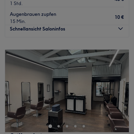
1 Std.
Augenbrauen zupfen
10 €
15 Min.
Schnellansicht Saloninfos
Montag
09:00
–
18:00
Dienstag
09:00
–
18:00
Mittwoch
09:00
–
18:00
Donnerstag
09:00
–
18:00
Freitag
09:00
–
18:00
Samstag
09:00
–
15:00
Sonntag
Geschlossen
Asma Glow Studio ist ein moderner Friseursalon in Sankt
Augustin, der für stilvolle Looks und individuelle Beratung
steht. Der Salon bietet ein breites Spektrum an
Haarbehandlungen – von präzisen Schnitten über
Farbtechniken bis hin zu modernen Styling-Konzepten. In