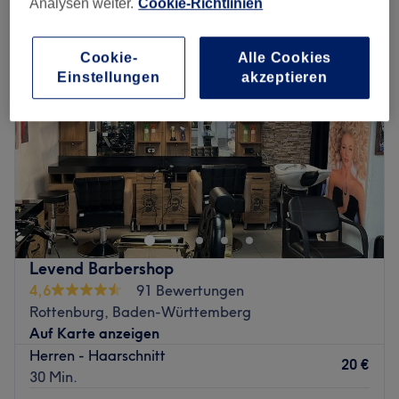
Analysen weiter.
Cookie-Richtlinien
Cookie-
Alle Cookies
Einstellungen
akzeptieren
Levend Barbershop
4,6
91 Bewertungen
Rottenburg, Baden-Württemberg
Auf Karte anzeigen
Herren - Haarschnitt
20 €
30 Min.