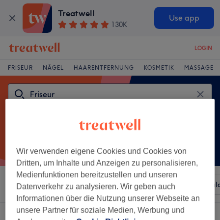
Treatwell
Use app
130K
LOGIN
FRISEUR
NÄGEL
HAARENTFERNUNG
KOSMETIK
MASSAGE
Wir verwenden eigene Cookies und Cookies von
Dritten, um Inhalte und Anzeigen zu personalisieren,
Medienfunktionen bereitzustellen und unseren
Sortieren nach
Beliebiger Preis
Besonderheiten
Sal
Datenverkehr zu analysieren. Wir geben auch
Informationen über die Nutzung unserer Webseite an
unsere Partner für soziale Medien, Werbung und
Ein Salon, der anbietet:
friseur in Rottenburg, Baden-Württemberg