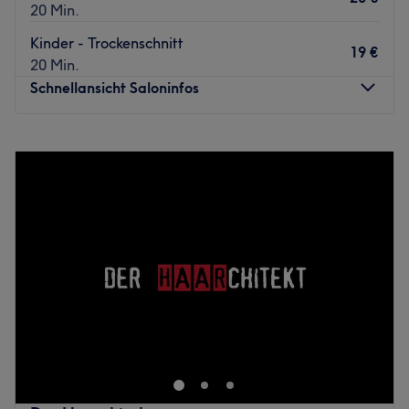
20 Min.
Kinder - Trockenschnitt
19 €
20 Min.
Schnellansicht Saloninfos
Montag
09:00
–
19:00
Dienstag
09:00
–
19:00
Mittwoch
09:00
–
19:00
Donnerstag
09:00
–
19:00
Freitag
09:00
–
19:00
Samstag
09:00
–
18:00
Sonntag
Geschlossen
Du suchst einen Experten für deinen Haarschnitt oder
deinen Bart? Im Studio Hairmont Herren & Kinder Friseur
in Potsdam dreht sich alles um das perfekte Grooming für
den modernen Mann. Hier kannst du dich zurücklehnen
und klassisches Handwerk in einer entspannten