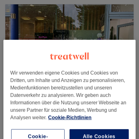
Wir verwenden eigene Cookies und Cookies von
Dritten, um Inhalte und Anzeigen zu personalisieren,
Medienfunktionen bereitzustellen und unseren
My Cut Friseursalon - Meerbusch
Datenverkehr zu analysieren. Wir geben auch
4,8
2581 Bewertungen
Informationen über die Nutzung unserer Webseite an
Meerbusch, Rheinland
Auf Karte anzeigen
unsere Partner für soziale Medien, Werbung und
15 €
Herren - Bart färben
Analysen weiter.
Cookie-Richtlinien
30 Min.
25 €
Damen - Flechtfrisuren Preis variiert nach
Cookie-
Alle Cookies