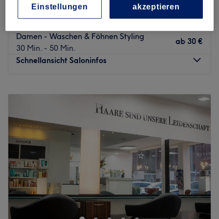
ab
30 €
Aufwand
Einstellungen
akzeptieren
1 Std.
Damen - Waschen & Föhnen Styling
ab
30 €
30 Min. - 50 Min.
Schnellansicht Saloninfos
Montag
09:00
–
19:00
Dienstag
09:00
–
19:00
Mittwoch
09:00
–
19:00
Donnerstag
09:00
–
19:00
Freitag
08:30
–
19:00
Samstag
08:30
–
17:00
Sonntag
Geschlossen
Zurück zur Salonansicht