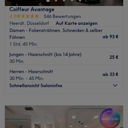
Coiffeur Avantage
4,8
546 Bewertungen
Heerdt, Düsseldorf
Auf Karte anzeigen
Damen - Foliensträhnen, Schneiden & selber
ab
93 €
Föhnen
1 Std. 45 Min.
Jungen - Haarschnitt (bis 14 Jahre)
25 €
30 Min.
Herren - Haarschnitt
ab
33 €
30 Min. - 45 Min.
Schnellansicht Saloninfos
Montag
Geschlossen
Dienstag
10:00
–
19:00
Mittwoch
10:00
–
19:00
Donnerstag
10:00
–
19:00